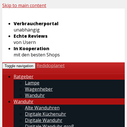
Skip to main content
Verbraucherportal
unabhängig
Echte Reviews
von Usern
In Kooperation
mit den besten Shops
Redidoplanet
Toggle navigation
Ratgeber
Lampe
Wagenheber
Wanduhr
Wanduhr
Alte Wanduhren
Digitale Küchenuhr
Digitale Wanduhr
Digitale Wanduhr groß