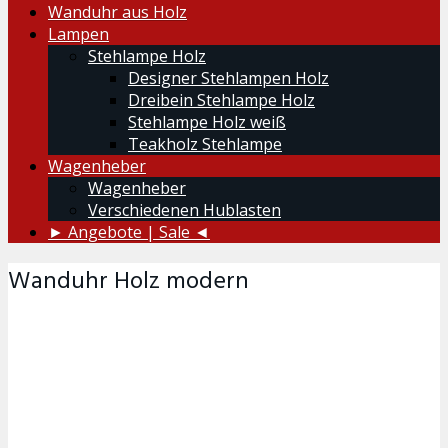
Wanduhr aus Holz
Lampen
Stehlampe Holz
Designer Stehlampen Holz
Dreibein Stehlampe Holz
Stehlampe Holz weiß
Teakholz Stehlampe
Wagenheber
Wagenheber
Verschiedenen Hublasten
► Angebote | Sale ◄
Wanduhr Holz modern