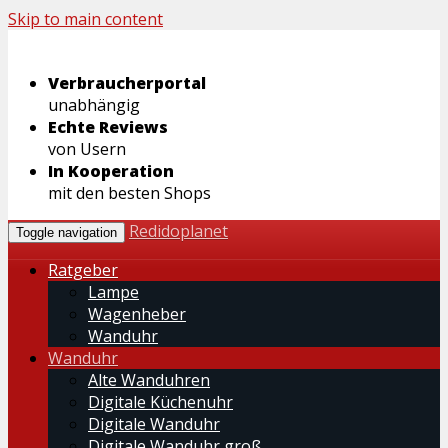
Skip to main content
Verbraucherportal
unabhängig
Echte Reviews
von Usern
In Kooperation
mit den besten Shops
Redidoplanet
Toggle navigation
Ratgeber
Lampe
Wagenheber
Wanduhr
Wanduhr
Alte Wanduhren
Digitale Küchenuhr
Digitale Wanduhr
Digitale Wanduhr groß