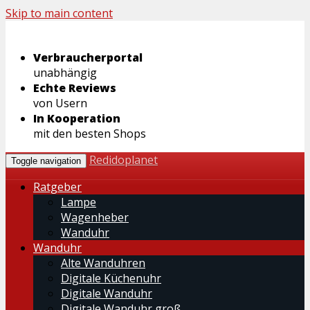
Skip to main content
Verbraucherportal
unabhängig
Echte Reviews
von Usern
In Kooperation
mit den besten Shops
Redidoplanet
Toggle navigation
Ratgeber
Lampe
Wagenheber
Wanduhr
Wanduhr
Alte Wanduhren
Digitale Küchenuhr
Digitale Wanduhr
Digitale Wanduhr groß