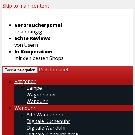
Skip to main content
Verbraucherportal
unabhängig
Echte Reviews
von Usern
In Kooperation
mit den besten Shops
Redidoplanet
Toggle navigation
Ratgeber
Lampe
Wagenheber
Wanduhr
Wanduhr
Alte Wanduhren
Digitale Küchenuhr
Digitale Wanduhr
Digitale Wanduhr groß