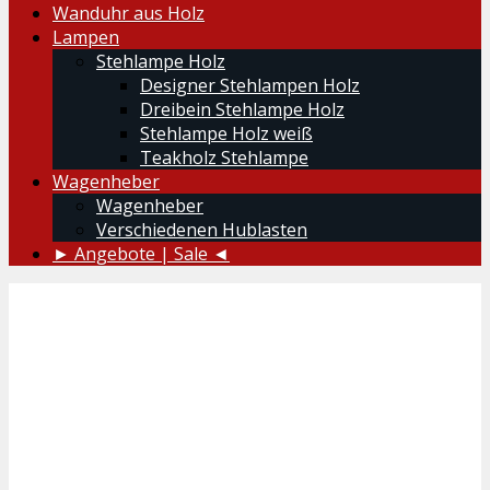
Wanduhr aus Holz
Lampen
Stehlampe Holz
Designer Stehlampen Holz
Dreibein Stehlampe Holz
Stehlampe Holz weiß
Teakholz Stehlampe
Wagenheber
Wagenheber
Verschiedenen Hublasten
► Angebote | Sale ◄