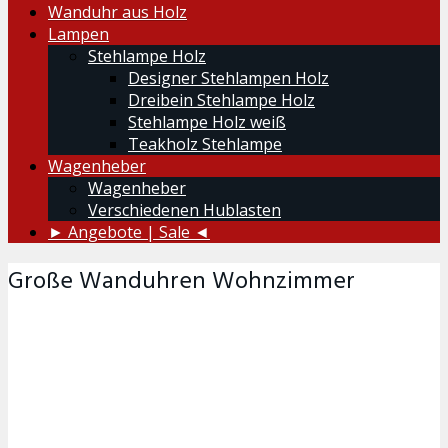
Wanduhr aus Holz
Lampen
Stehlampe Holz
Designer Stehlampen Holz
Dreibein Stehlampe Holz
Stehlampe Holz weiß
Teakholz Stehlampe
Wagenheber
Wagenheber
Verschiedenen Hublasten
► Angebote | Sale ◄
Große Wanduhren Wohnzimmer