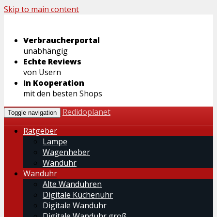
Skip to main content
Verbraucherportal
unabhängig
Echte Reviews
von Usern
In Kooperation
mit den besten Shops
Redidoplanet
Toggle navigation
Ratgeber
Lampe
Wagenheber
Wanduhr
Wanduhr
Alte Wanduhren
Digitale Küchenuhr
Digitale Wanduhr
Digitale Wanduhr groß